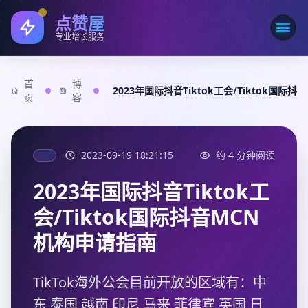
点赞屋
打开
专业增长服务
首
博
2023年国际抖音Tiktok工会/Tiktok国际
页
客
2023-09-19 18:21:15
约 4 分钟阅读
2023年国际抖音Tiktok工
会/Tiktok国际抖音MCN
机构申请指南
TikTok海外公会目前开放的区域有：中
东 泰国 越南 印尼 马来 菲律宾 英国 日