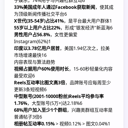
于娱乐，74%用于与兴趣社群互动
6
33%美国成年人通过Facebook获取新闻
，使其成
为顶级新闻传播社交平台
6
X世代(35-54岁)占比41%
，是平台最大用户群体
1
55岁以上用户占比22%
，形成"银发经济"新蓝海
6
男性用户占56.8%
，女性更偏爱
Instagram(62%)
1
印度以3.78亿用户居首
，美国1.94亿次之，拉美
市场增速最快
1
6
内容表现与算法趋势
视频占据用户60%使用时长
，15-60秒轻量化内容
最受欢迎
6
Reels互动率比图文高3倍
，品牌账号应每周至少
更新3条短视频
6
中型账号(2001-10000粉丝)Reels平均参与率
1.76%
，大型账号(5万+)达2.18%
6
68%用户加入至少1个群组
，兴趣类群组互动率是
普通帖子3倍
6
相册帖互动率0.15%
> 视频0.12% > 图文0.04%
1