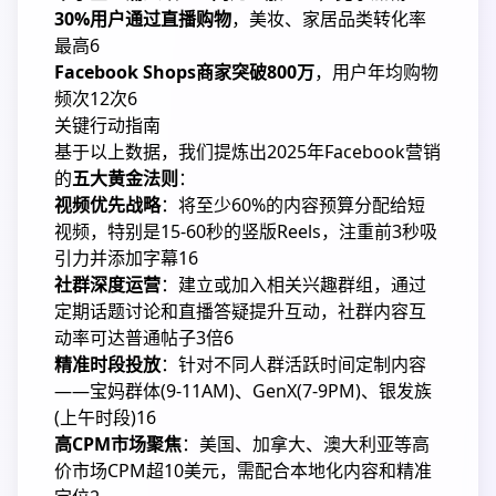
30%用户通过直播购物
，美妆、家居品类转化率
最高
6
Facebook Shops商家突破800万
，用户年均购物
频次12次
6
关键行动指南
基于以上数据，我们提炼出2025年Facebook营销
的
五大黄金法则
：
视频优先战略
：将至少60%的内容预算分配给短
视频，特别是15-60秒的竖版Reels，注重前3秒吸
引力并添加字幕
1
6
社群深度运营
：建立或加入相关兴趣群组，通过
定期话题讨论和直播答疑提升互动，社群内容互
动率可达普通帖子3倍
6
精准时段投放
：针对不同人群活跃时间定制内容
——宝妈群体(9-11AM)、GenX(7-9PM)、银发族
(上午时段)
1
6
高CPM市场聚焦
：美国、加拿大、澳大利亚等高
价市场CPM超10美元，需配合本地化内容和精准