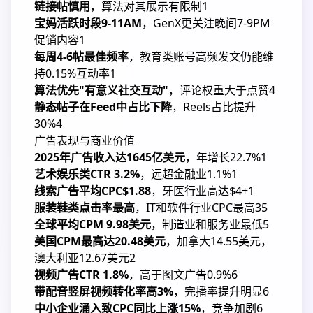
链接帖慎用
，算法对其展示有限制
1
宝妈活跃时段9-11AM
，GenX更关注晚间7-9PM
促销内容
1
每周4-6帖最佳频率
，教育类账号高频发文仍能维
持0.15%互动率
1
算法优先"有意义社交互动"
，评论权重大于点赞
4
静态帖子在Feed中占比下降
，Reels占比提升
30%
4
广告表现与商业价值
2025年广告收入达1645亿美元
，年增长22.7%
1
艺术娱乐类CTR 3.2%
，远超金融业1.1%
1
线索广告平均CPC$1.88
，牙医行业高达$4+
1
服装鞋类点击率最高
，IT和软件行业CPC最高
3
5
全球平均CPM 9.98美元
，制造业和服务业最低
5
美国CPM最高达20.48美元
，加拿大14.55美元，
澳大利亚12.67美元
2
视频广告CTR 1.8%
，高于图文广告0.9%
6
带配音竖屏视频转化率高3%
，完播率提升明显
6
中小企业涌入致CPC同比上涨15%
，竞争加剧
6