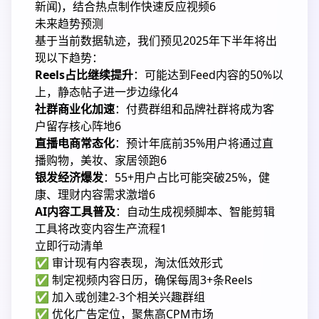
新闻)，结合热点制作快速反应视频
6
未来趋势预测
基于当前数据轨迹，我们预见2025年下半年将出
现以下趋势：
Reels占比继续提升
：可能达到Feed内容的50%以
上，静态帖子进一步边缘化
4
社群商业化加速
：付费群组和品牌社群将成为客
户留存核心阵地
6
直播电商常态化
：预计年底前35%用户将通过直
播购物，美妆、家居领跑
6
银发经济爆发
：55+用户占比可能突破25%，健
康、理财内容需求激增
6
AI内容工具普及
：自动生成视频脚本、智能剪辑
工具将改变内容生产流程
1
立即行动清单
✅ 审计现有内容表现，淘汰低效形式
✅ 制定视频内容日历，确保每周3+条Reels
✅ 加入或创建2-3个相关兴趣群组
✅ 优化广告定位，聚焦高CPM市场