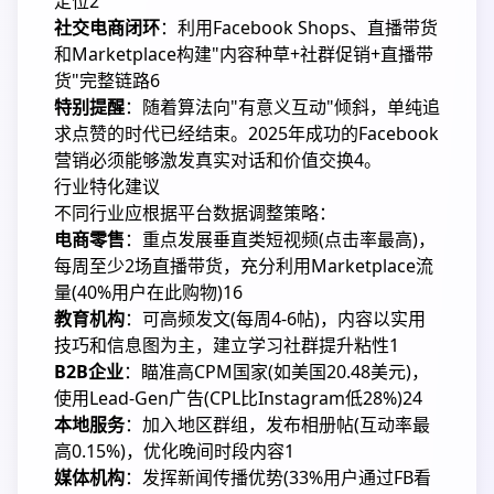
定位
2
社交电商闭环
：利用Facebook Shops、直播带货
和Marketplace构建"内容种草+社群促销+直播带
货"完整链路
6
特别提醒
：随着算法向"有意义互动"倾斜，单纯追
求点赞的时代已经结束。2025年成功的Facebook
营销必须能够激发真实对话和价值交换
4
。
行业特化建议
不同行业应根据平台数据调整策略：
电商零售
：重点发展垂直类短视频(点击率最高)，
每周至少2场直播带货，充分利用Marketplace流
量(40%用户在此购物)
1
6
教育机构
：可高频发文(每周4-6帖)，内容以实用
技巧和信息图为主，建立学习社群提升粘性
1
B2B企业
：瞄准高CPM国家(如美国20.48美元)，
使用Lead-Gen广告(CPL比Instagram低28%)
2
4
本地服务
：加入地区群组，发布相册帖(互动率最
高0.15%)，优化晚间时段内容
1
媒体机构
：发挥新闻传播优势(33%用户通过FB看