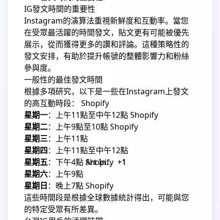
IG發文時間的重要性
Instagram的演算法重視新鮮度和互動率。
當您
在受眾最活躍的時間發文，貼文更有可能被優先
展示，從而獲得更多的讚和評論。
這種策略性的
發文安排，有助於提升帳號的整體影響力和粉絲
參與度。
一般性的最佳發文時間
根據多項研究，以下是一些在Instagram上發文
的高互動時段：
Shopify
星期一
：
上午11點至中午12點
Shopify
星期二
：
上午9點至10點
Shopify
星期三
：
上午11點
星期四
：
上午11點至中午12點
星期五
：
下午4點
Shopify
Art Instagram
+1
+1
星期六
：
上午9點
星期日
：
晚上7點
Shopify
這些時間段是根據全球數據統計得出，可能與您
的特定受眾有所差異。