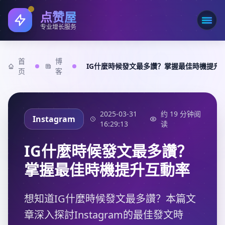
点赞屋
打开
专业增长服务
首
博
IG什麼時候發文最多讚？掌握最佳時機提升
页
客
2025-03-31
约 19 分钟阅
Instagram
16:29:13
读
IG什麼時候發文最多讚？
掌握最佳時機提升互動率
想知道IG什麼時候發文最多讚？​本篇文
章深入探討Instagram的最佳發文時