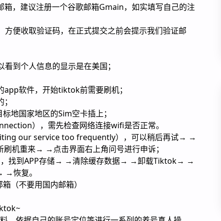
者邮箱，建议注册一个谷歌邮箱Gmain，如实填写自己的注
，方便收取验证码，在正式提交之前会提示我们验证邮
；
以看到个人信息的显示是在美国；
app软件，开始tiktok前需要刷机；
的；
目标地国家地区的Sim空卡插上；
onnection），需先检查网络连接wifi是否正常。
ng our service too frequently），可以稍后再试→ →
重新刷机重来→ →点击界面右上角问号进行申诉；
empty ），找到APP存储→ →清除缓存数据→ →卸载Tiktok→ →
陆→ →恢复。
的邮箱（不要用国内邮箱）
tok~
号资料，依据自己的账号定位等进行一系列的养号真人操