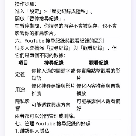
操作步驟：
進入「設定」>「歷史紀錄與隱私」。
開啟「暫停搜尋紀錄」。
在暫停期間，你搜尋的內容不會被保存，也不會
影響你的推薦影片。
六、YouTube 搜尋紀錄與觀看紀錄的區別
很多人會搞混「搜尋紀錄」與「觀看紀錄」，但
它們是兩個不同的數據：
項目
搜尋紀錄
觀看紀錄
你輸入過的關鍵字或
你實際點擊觀看的影
定義
短語
片
優化搜尋建議與影片
優化內容推薦與自動
用途
推薦
播放
隱私影
可能暴露個人觀看偏
可能透露興趣方向
響
好
兩者都可以分開管理或刪除。
七、管理 YouTube 搜尋紀錄的好處
1. 維護個人隱私