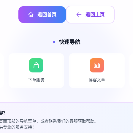
返回首页
返回上页
快速导航
下单服务
博客文章
容？
页面顶部的导航菜单，或者联系我们的客服获取帮助。
供专业的服务支持！