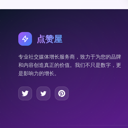
点赞屋
专业社交媒体增长服务商，致力于为您的品牌
和内容创造真正的价值。我们不只是数字，更
是影响力的增长。