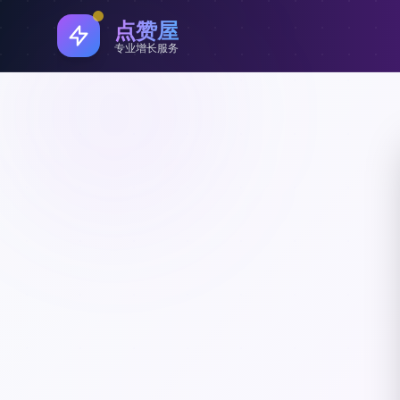
点赞屋
专业增长服务