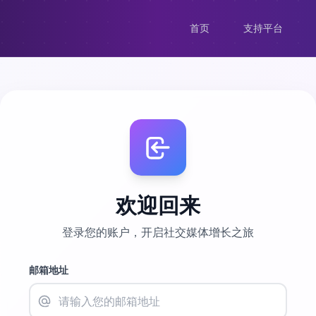
首页
支持平台
欢迎回来
登录您的账户，开启社交媒体增长之旅
邮箱地址